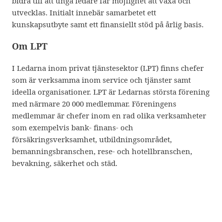
bidra till att unga ledare får möjlighet att växa och
utvecklas. Initialt innebär samarbetet ett
kunskapsutbyte samt ett finansiellt stöd på årlig basis.
Om LPT
I Ledarna inom privat tjänstesektor (LPT) finns chefer
som är verksamma inom service och tjänster samt
ideella organisationer. LPT är Ledarnas största förening
med närmare 20 000 medlemmar. Föreningens
medlemmar är chefer inom en rad olika verksamheter
som exempelvis bank- finans- och
försäkringsverksamhet, utbildningsområdet,
bemanningsbranschen, rese- och hotellbranschen,
bevakning, säkerhet och städ.