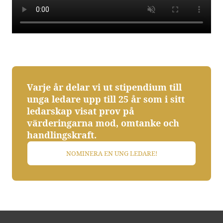
Varje år delar vi ut stipendium till
unga ledare upp till 25 år som i sitt
ledarskap visat prov på
värderingarna mod, omtanke och
handlingskraft.
NOMINERA EN UNG LEDARE!